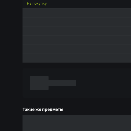
На покупку
Такие же предметы