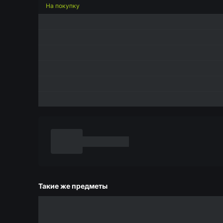
На покупку
Такие же предметы