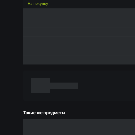
На покупку
Такие же предметы