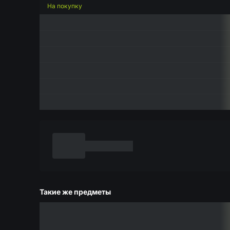
На покупку
Такие же предметы