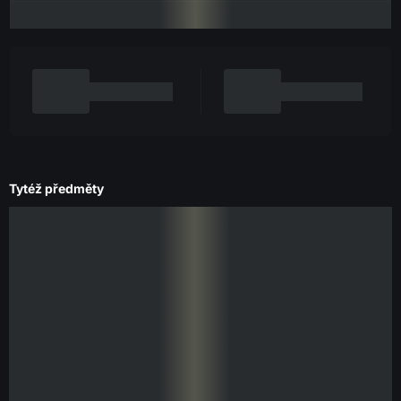
Tytéž předměty