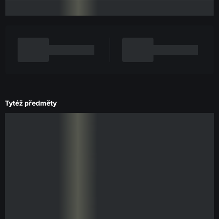
Tytéž předměty