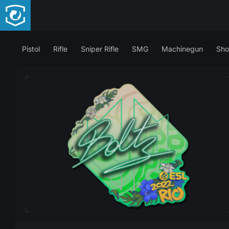
Pistol
Rifle
Sniper Rifle
SMG
Machinegun
Sho