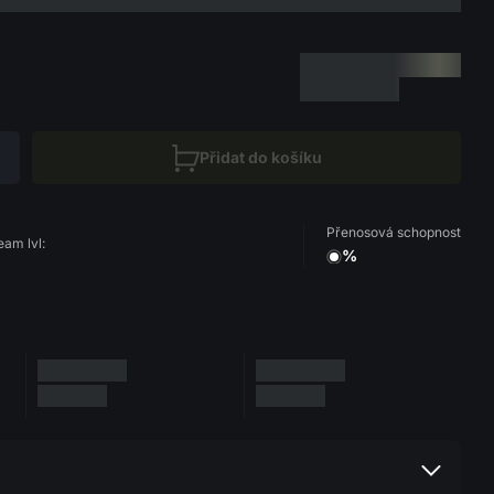
Přidat do košíku
Přenosová schopnost
eam lvl:
%