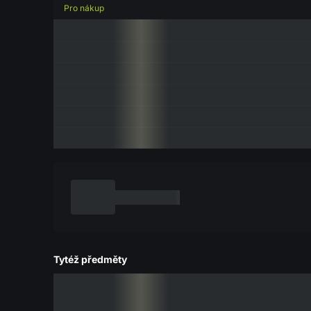
Pro nákup
Tytéž předměty