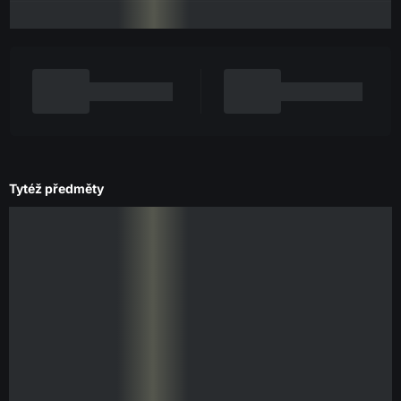
Tytéž předměty