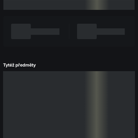
Tytéž předměty