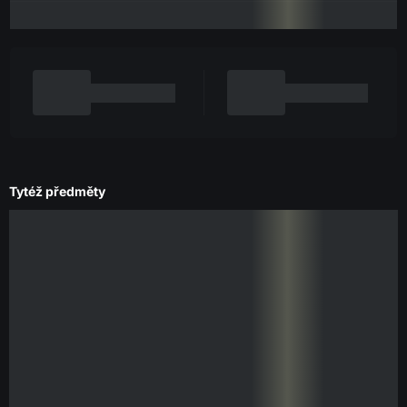
Tytéž předměty