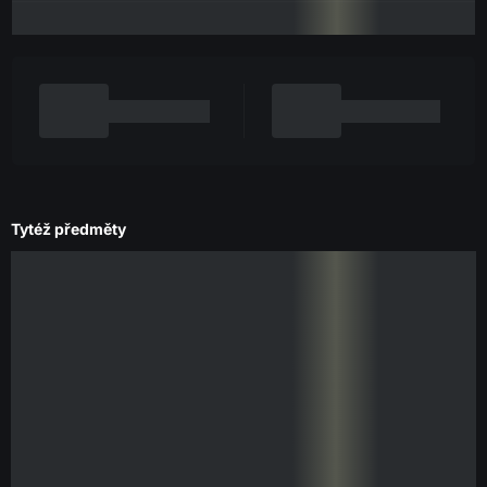
Tytéž předměty