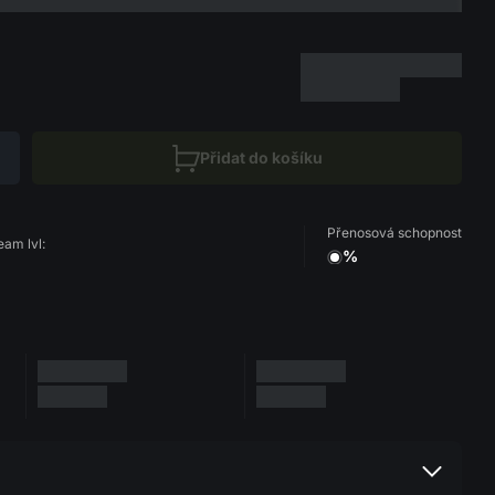
Přidat do košíku
Přenosová schopnost
eam lvl:
%