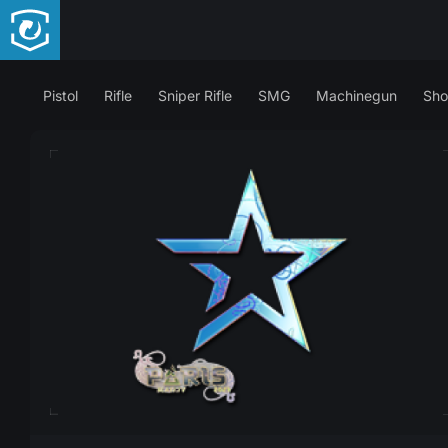
Pistol
Rifle
Sniper Rifle
SMG
Machinegun
Sho