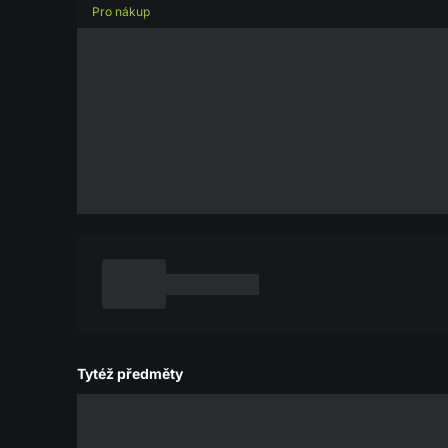
Pro nákup
Tytéž předměty