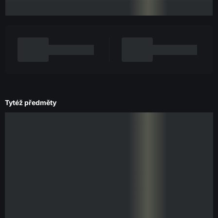
Tytéž předměty