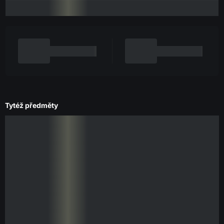
Tytéž předměty