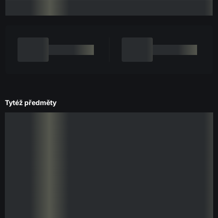
Tytéž předměty