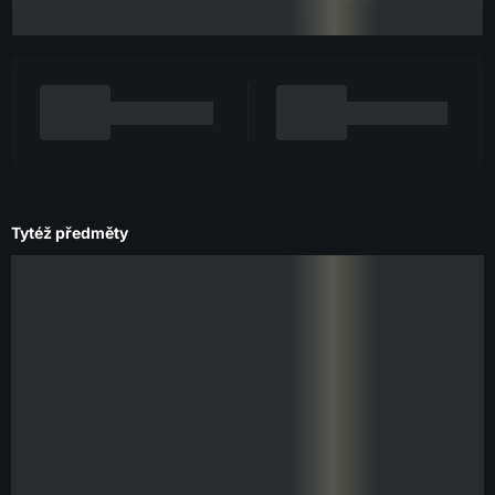
Tytéž předměty