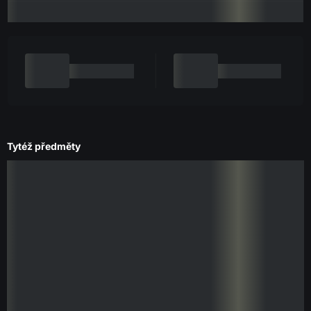
Tytéž předměty