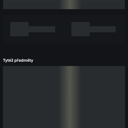
Tytéž předměty