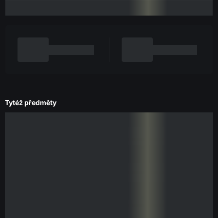
Tytéž předměty