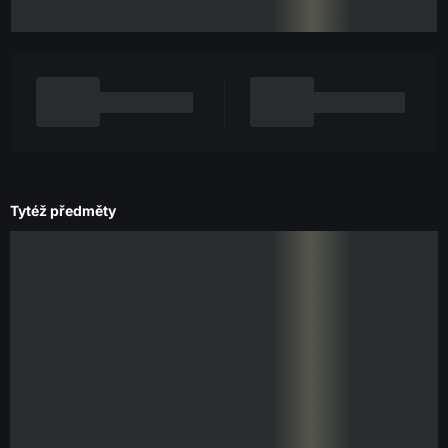
Tytéž předměty