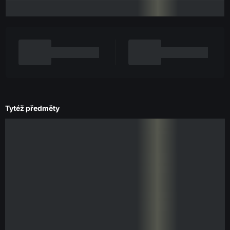
Tytéž předměty