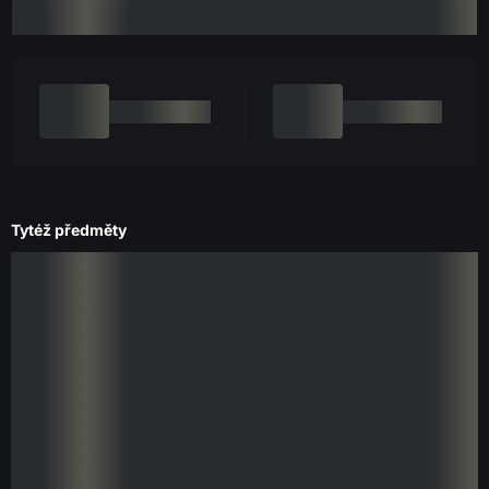
Tytéž předměty