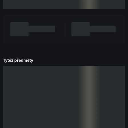
Tytéž předměty