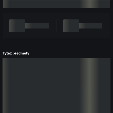
Tytéž předměty