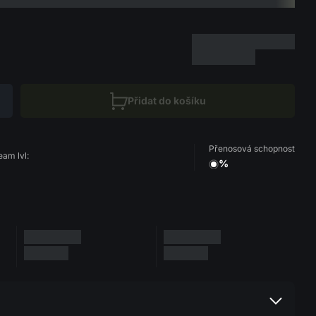
Přidat do košíku
Přenosová schopnost
eam lvl:
%