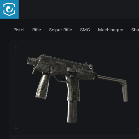
Pistol
Rifle
Sniper Rifle
SMG
Machinegun
Sho