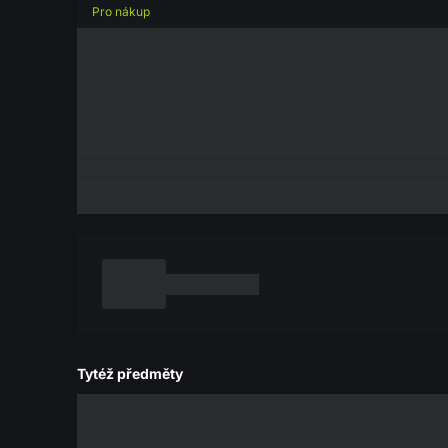
Pro nákup
Tytéž předměty