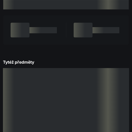
Tytéž předměty