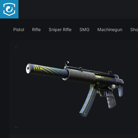
Pistol
Rifle
Sniper Rifle
SMG
Machinegun
Sho