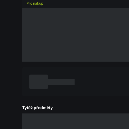
Pro nákup
Tytéž předměty