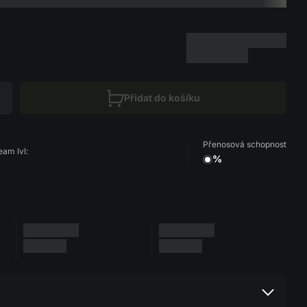
Přidat do košíku
Přenosová schopnost
eam lvl:
%