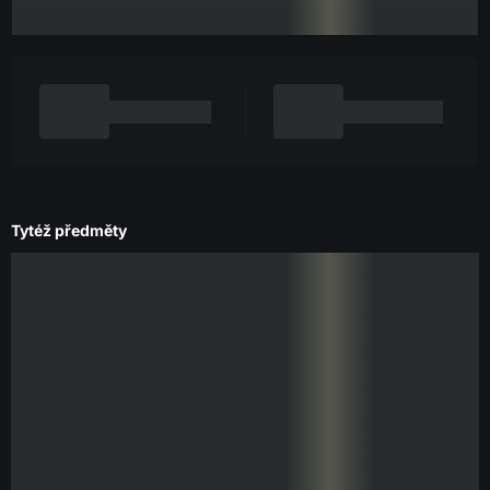
Tytéž předměty