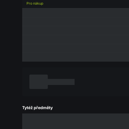
Pro nákup
Tytéž předměty