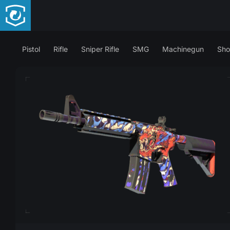
Pistol
Rifle
Sniper Rifle
SMG
Machinegun
Sho