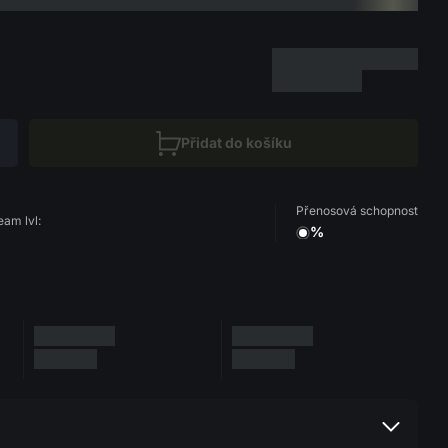
Přidat do košíku
Přenosová schopnost
eam lvl:
%