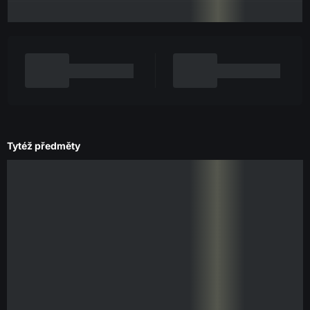
Tytéž předměty