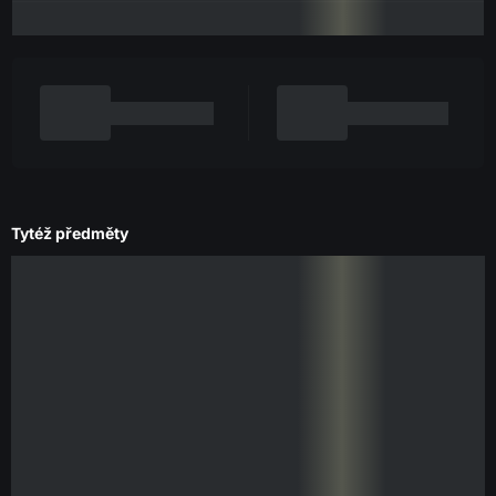
Tytéž předměty