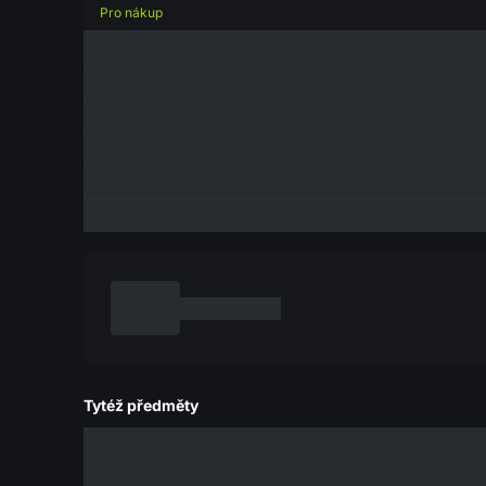
Pro nákup
Tytéž předměty