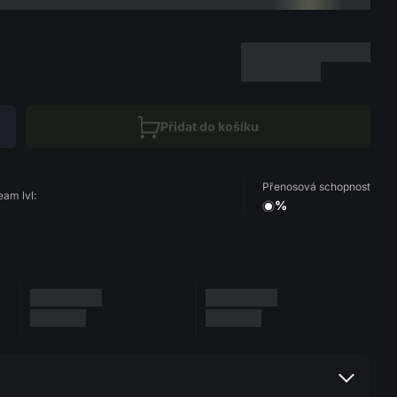
Přidat do košíku
Přenosová schopnost
eam lvl:
%