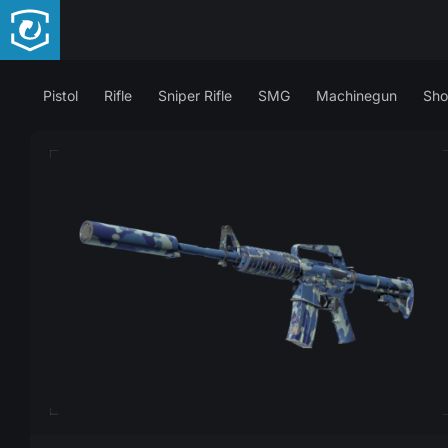
Pistol
Rifle
Sniper Rifle
SMG
Machinegun
Sho