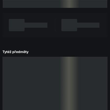
Tytéž předměty