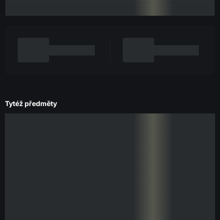
Tytéž předměty