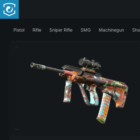
Pistol
Rifle
Sniper Rifle
SMG
Machinegun
Sho