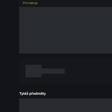
Pro nákup
Tytéž předměty