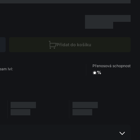
Přidat do košíku
Přenosová schopnost
eam lvl:
%