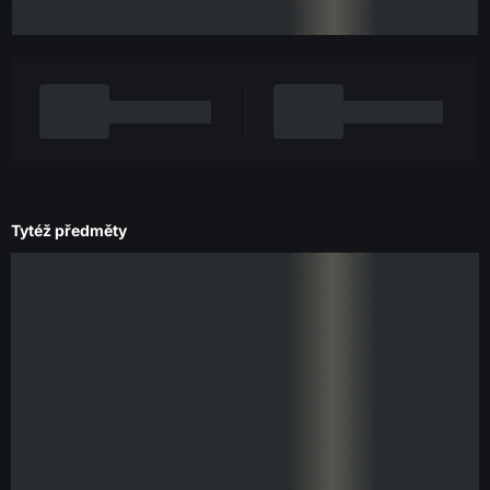
Tytéž předměty