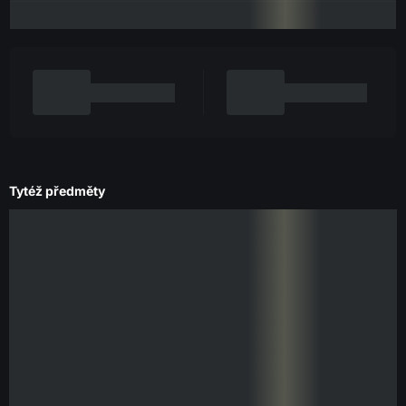
Tytéž předměty