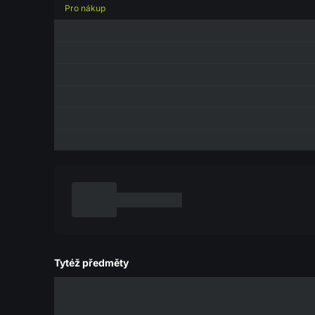
Pro nákup
Tytéž předměty