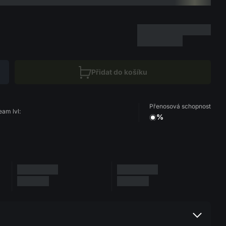
Přidat do košíku
Přenosová schopnost
eam lvl:
%