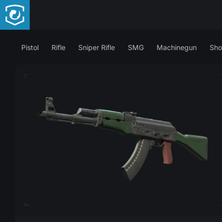
Pistol
Rifle
Sniper Rifle
SMG
Machinegun
Sho