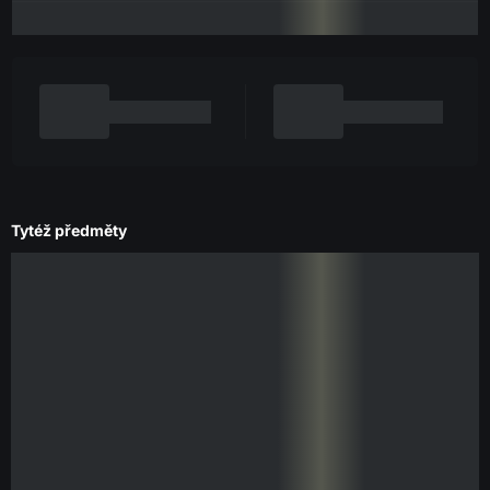
Tytéž předměty