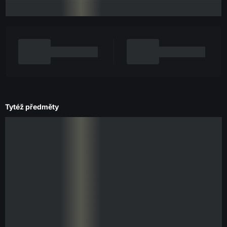
Tytéž předměty