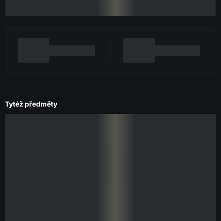
Tytéž předměty