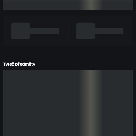
Tytéž předměty