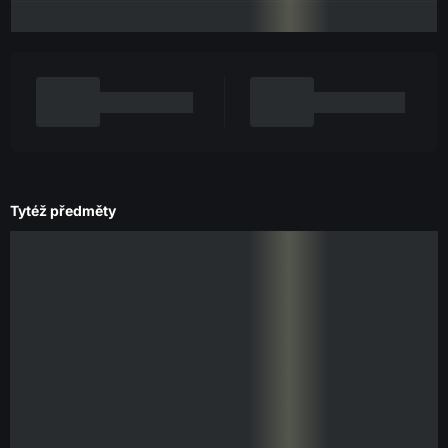
Tytéž předměty