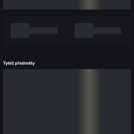
Tytéž předměty