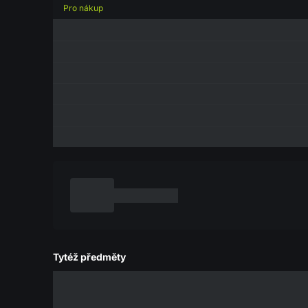
Pro nákup
Tytéž předměty