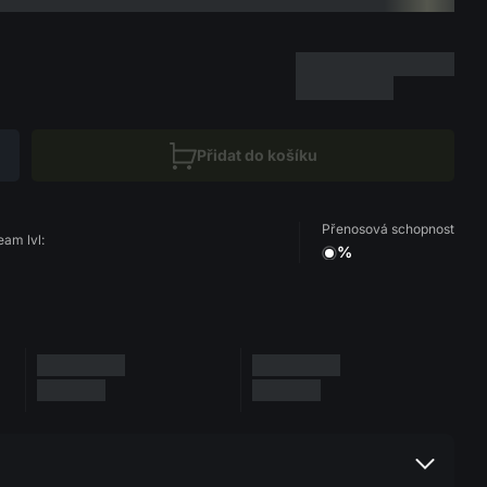
Přidat do košíku
Přenosová schopnost
eam lvl:
%