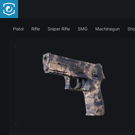
Pistol
Rifle
Sniper Rifle
SMG
Machinegun
Sho