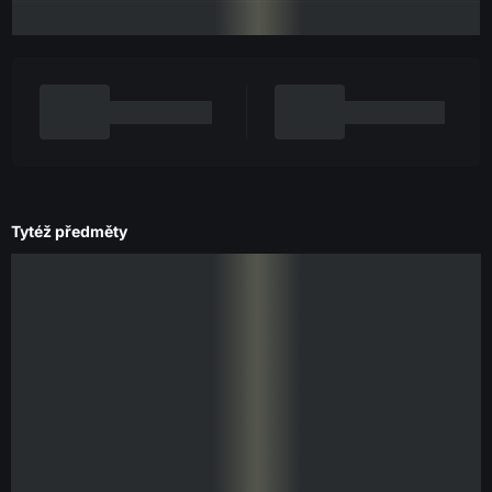
Tytéž předměty