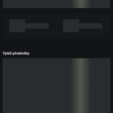
Tytéž předměty