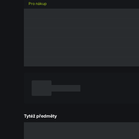
Pro nákup
Tytéž předměty