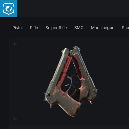
Pistol
Rifle
Sniper Rifle
SMG
Machinegun
Sho