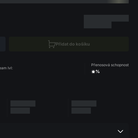
Přidat do košíku
Přenosová schopnost
eam lvl:
%