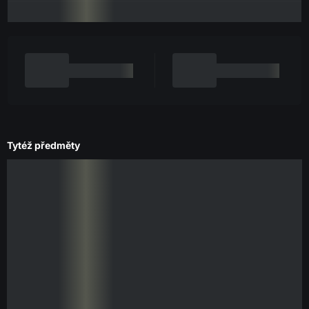
Tytéž předměty