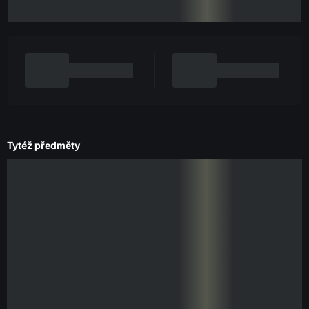
Tytéž předměty